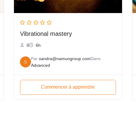
Vibrational mastery
0
6h
Par
sandra@namungroup.com
Dans
S
Advanced
Commencer à apprendre