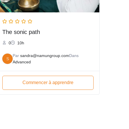
The sonic path
0
10h
Par
sandra@namungroup.com
Dans
S
Advanced
Commencer à apprendre